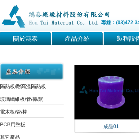
專線：(03)472-3
關於鴻泰
產品介紹
製程設
隔熱板/耐高溫隔熱板
玻璃纖維板/管/棒/網
電木板/管/棒
PCB用墊板
成品01
其它產品